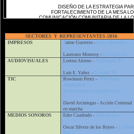
SECTORES Y REPRESENTANTES /2016
IMPRESOS
J
aime Guerrero -
Suba alternativa
Laureano Monrroy -
El vocero 25
AUDIOVISUALES
Lorena Alonso -
Asoamigos Tv
Luis E. Yañez -
Uramba Tv
TIC
Rowinson Perez –
RW Radio
AlteRativA
Rowinsonperez.blogspot.com
David Arciniegas - Acción Comunal
en marcha
MEDIOS SONOROS
Eder Cuadrado -
Suba al Aire
Oscar Silvera de los Reyes -
La Nort
FM