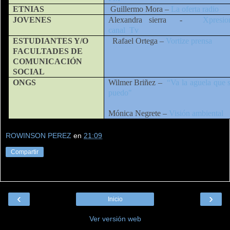
ETNIAS
Guillermo Mora –
La oferta radio
JOVENES
Alexandra sierra -
Xpresio
canal Tv
ESTUDIANTES Y/O
Rafael Ortega –
Vortize prensa
FACULTADES DE
COMUNICACIÓN
SOCIAL
ONGS
Wilmer Briñez –
“Va la aguela que s
puedo"
Mónica Negrete –
Visión ambiental
ROWINSON PEREZ
en
21:09
Compartir
‹
›
Inicio
Ver versión web