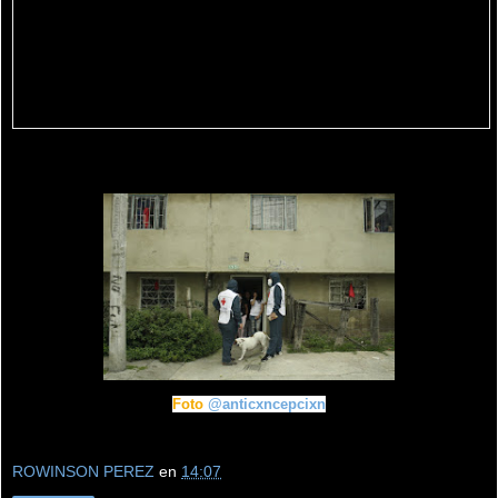
Foto
@anticxncepcixn
ROWINSON PEREZ
en
14:07