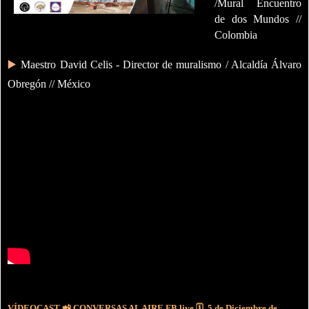
/Mural Encuentro
de dos Mundos //
Colombia
▶️
Maestro David Celis - Director de muralismo / Alcaldía Álvaro
Obregón // México
VÍDEOCAST 📲 CONVERSAS AL AIRE FB live
🗓
5 de Diciembre de