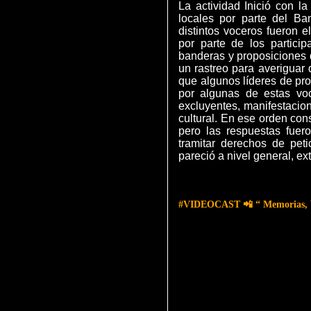
La actividad Inició con l
locales por parte del Ba
distintos voceros fueron 
por parte de los partici
banderas y proposiciones 
un rastreo para averiguar
que algunos líderes de pr
por algunas de estas voc
excluyentes, manifestacio
cultural. En ese orden con
pero las respuestas fuer
tramitar derechos de peti
pareció a nivel general, e
#VIDEOCAST 📲 “ Memorias, Vo