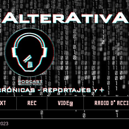
XT
REC
VIDE@
RADIO D" ACC
2023