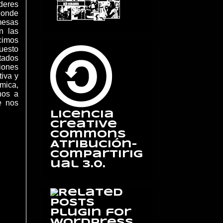
deres
donde
mesas
n las
icimos
uesto
ntados
iones
tiva y
ámica,
nos a
e nos
Licencia
Creative
Commons
Atribución-
CompartirIg
ual 3.0.