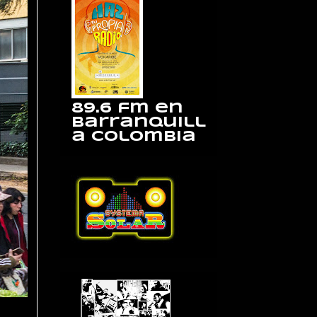
89.6 fm en
Barranquill
a Colombia