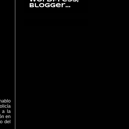
hablo
olicía
 a la
ión en
o del