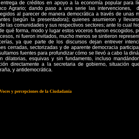
a entrega de créditos en apoyo a la economía popular para lí
nco Agrario; dando paso a una serie las intervenciones, 
elegidos al parecer de manera democrática a través de unas 
pantes (según la presentadora); quienes asumieron y llevaro
de las comunidades y sus respectivos sectores; ante lo cual h
 de qué forma, modo y lugar estos voceros fueron escogidos, p
ocesos, ni fueron invitados, mucho menos se sintieron represe
erías, ya que parte de los discursos dejan entrever intenc
nes cerradas, sectorizadas y de aparente democracia participa
sultamos fuentes para profundizar cómo se llevó a cabo la din
on dilatorias, esquivas y sin fundamento, incluso mandándo
ción directamente a la secretaria de gobierno, situación qu
xtraña, y antidemocrática.
ces y percepciones de la Ciudadanía