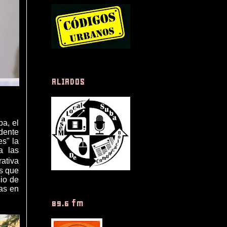
ALIADOS
ba, el
dente
s" la
a las
ativa
s que
cio de
ias en
89.6 fm