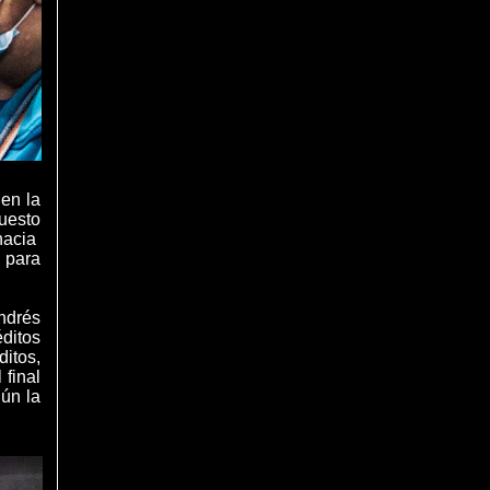
en la
uesto
 hacia
a para
ndrés
ditos
itos,
 final
gún la