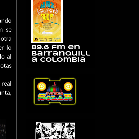
uando
n se
otra
er lo
89.6 fm en
Barranquill
do al
a Colombia
otas
 real
unta,