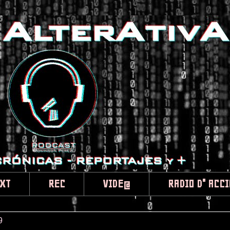
XT
REC
VIDE@
RADIO D" ACC
9