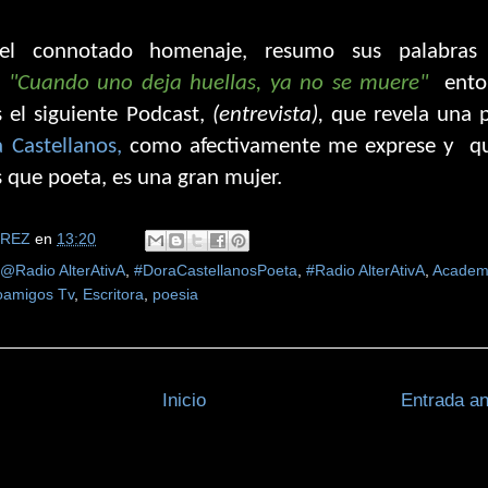
el connotado homenaje, resumo sus palabras
o
"Cuando uno deja huellas, ya no se muere"
ento
 el siguiente Podcast,
(entrevista),
que revela una 
a Castellanos,
como afectivamente me exprese y
q
 que poeta, es una gran mujer.
EREZ
en
13:20
@Radio AlterAtivA
,
#DoraCastellanosPoeta
,
#Radio AlterAtivA
,
Academ
oamigos Tv
,
Escritora
,
poesia
Inicio
Entrada an