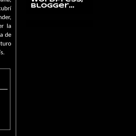
cubrí
nder,
er la
na de
uturo
s.