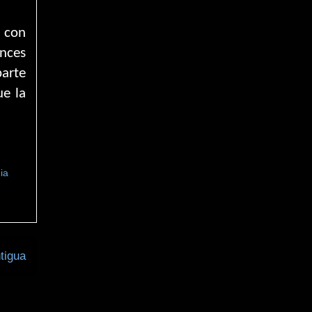
 con
nces
parte
ue la
ia
tigua