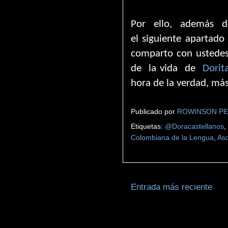
Por ello, además d
el
siguiente
apartad
comparto con ustedes
de
la vida
de
Dorit
hora de la verdad, más
Publicado por
ROWINSON P
Etiquetas:
@Doracastellanos
,
Colombiana de la Lengua
,
As
Entrada más reciente