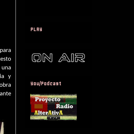
PLAY
 para
gesto
a una
ia y
You/Podcast
 obra
ante