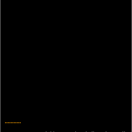
...........